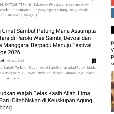
, KATOLIK TERKINI - Sebanyak 96 pelayan musik gerejawi
Workshop Paduan Suara yang digelar Bidang Liturgi Paroki
eph Palembang, Minggu (…
n Umat Sambut Patung Maria Assumpta
ara di Paroki Wae Sambi, Devosi dan
P
 Manggarai Berpadu Menuju Festival
Y
Koe 2026
P
ini
06 Agu, 2026
0
Ka
o, Katolik Terkini – Ribuan umat Katolik memadati Paroki Maria
ala Bangsa (MBSB) Wae Sambi, Keuskupan Labuan Bajo, Selasa
), untuk meny…
dkan Wajah Belas Kasih Allah, Lima
aru Ditahbiskan di Keuskupan Agung
bang