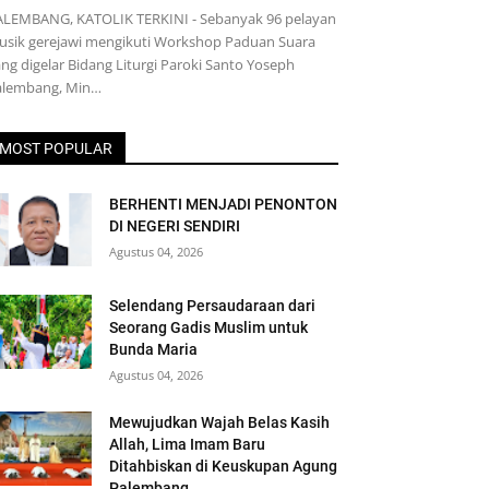
ALEMBANG, KATOLIK TERKINI - Sebanyak 96 pelayan
usik gerejawi mengikuti Workshop Paduan Suara
ng digelar Bidang Liturgi Paroki Santo Yoseph
alembang, Min…
MOST POPULAR
BERHENTI MENJADI PENONTON
DI NEGERI SENDIRI
Agustus 04, 2026
Selendang Persaudaraan dari
Seorang Gadis Muslim untuk
Bunda Maria
Agustus 04, 2026
Mewujudkan Wajah Belas Kasih
Allah, Lima Imam Baru
Ditahbiskan di Keuskupan Agung
Palembang