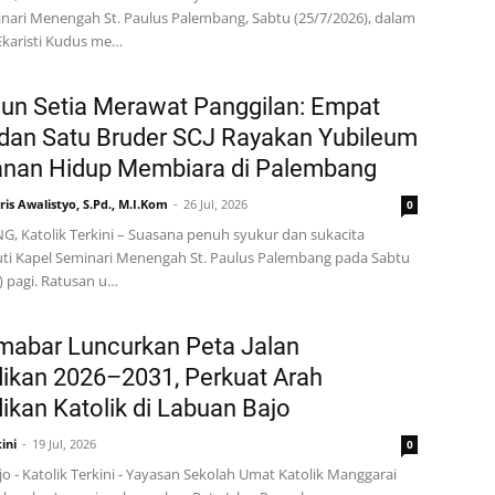
nari Menengah St. Paulus Palembang, Sabtu (25/7/2026), dalam
Ekaristi Kudus me…
un Setia Merawat Panggilan: Empat
dan Satu Bruder SCJ Rayakan Yubileum
anan Hidup Membiara di Palembang
is Awalistyo, S.Pd., M.I.Kom
26 Jul, 2026
0
 Katolik Terkini – Suasana penuh syukur dan sukacita
ti Kapel Seminari Menengah St. Paulus Palembang pada Sabtu
) pagi. Ratusan u…
mabar Luncurkan Peta Jalan
ikan 2026–2031, Perkuat Arah
ikan Katolik di Labuan Bajo
ini
19 Jul, 2026
0
o - Katolik Terkini - Yayasan Sekolah Umat Katolik Manggarai