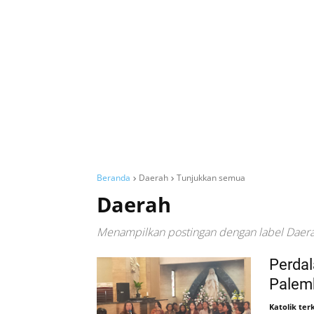
Beranda
Daerah
Tunjukkan semua
Daerah
Menampilkan postingan dengan label
Daer
Perdal
Palemb
Katolik terk