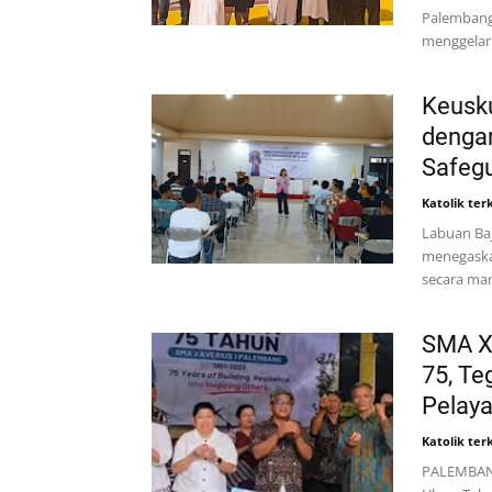
Palembang
menggelar 
Keusku
denga
Safeg
Katolik terk
Labuan Baj
menegaska
secara man
SMA X
75, T
Pelay
Katolik terk
PALEMBANG