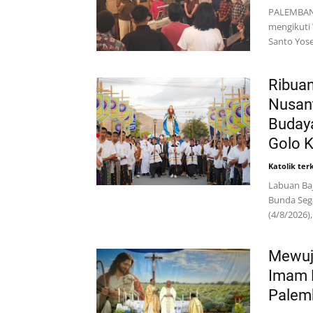
PALEMBANG
mengikuti 
Santo Yos
Ribua
Nusant
Budaya
Golo 
Katolik terk
Labuan Baj
Bunda Seg
(4/8/2026
Mewuju
Imam B
Palem