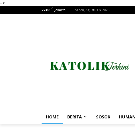
-->
C
Jakarta
Sabtu, Agustus 8, 2026
27.83
HOME
BERITA
SOSOK
HUMAN