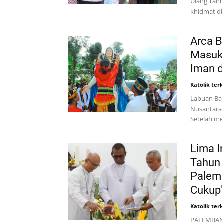
Ulang Tahu
khidmat d
Arca 
Masuk
Iman 
Katolik terk
Labuan Baj
Nusantara 
Setelah m
Lima 
Tahun
Palemb
Cukup
Katolik terk
PALEMBANG