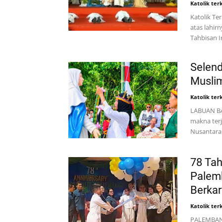
Katolik terk
Katolik Te
atas lahir
Tahbisan 
Selend
Musli
Katolik terk
LABUAN BA
makna terj
Nusantara 
78 Tah
Palem
Berkar
Katolik terk
PALEMBANG,