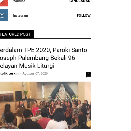
LANGGANAN
Youtube
FOLLOW
Instagram
FEATURED POST
erdalam TPE 2020, Paroki Santo
oseph Palembang Bekali 96
elayan Musik Liturgi
tolik terkini
-
Agustus 07, 2026
0