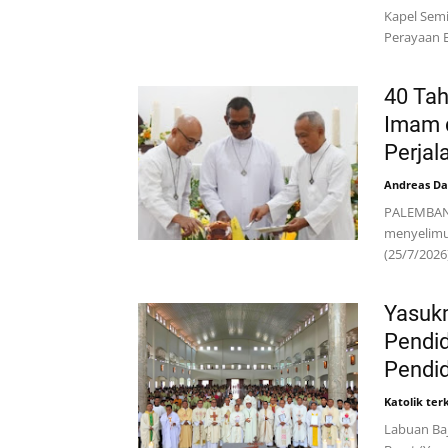
Kapel Semi
Perayaan 
40 Tah
Imam 
Perjal
Andreas Dar
PALEMBANG,
menyelimu
(25/7/2026
Yasuk
Pendid
Pendid
Katolik terk
Labuan Baj