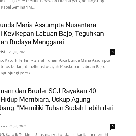
n (HUT) ke-75 melalui Perayaan Ekaristi yang berlangsung
i Kapel Seminari M…
Bunda Maria Assumpta Nusantara
i Kevikepan Labuan Bajo, Teguhkan
dan Budaya Manggarai
ini
26 Jul, 2026
0
o, Katolik Terkini – Ziarah rohani Arca Bunda Maria Assumpta
terus berlanjut melintasi wilayah Keuskupan Labuan Bajo.
engunjungi parok…
Imam dan Bruder SCJ Rayakan 40
 Hidup Membiara, Uskup Agung
ang: "Memiliki Tuhan Sudah Lebih dari
"
ini
26 Jul, 2026
0
, Katolik Terkini – Suasana syukur dan sukacita memenuhi