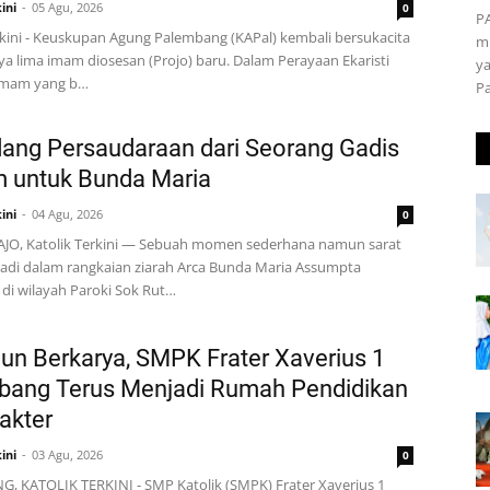
ini
05 Agu, 2026
0
P
rkini - Keuskupan Agung Palembang (KAPal) kembali bersukacita
m
nya lima imam diosesan (Projo) baru. Dalam Perayaan Ekaristi
ya
Imam yang b…
P
ang Persaudaraan dari Seorang Gadis
m untuk Bunda Maria
ini
04 Agu, 2026
0
JO, Katolik Terkini — Sebuah momen sederhana namun sarat
adi dalam rangkaian ziarah Arca Bunda Maria Assumpta
di wilayah Paroki Sok Rut…
un Berkarya, SMPK Frater Xaverius 1
bang Terus Menjadi Rumah Pendidikan
akter
ini
03 Agu, 2026
0
 KATOLIK TERKINI - SMP Katolik (SMPK) Frater Xaverius 1