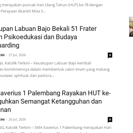
 merayakan puncak Hari Ulang Tahun (HUT) ke-78 dengan
Perayaan Ekaristi Misa S…
pan Labuan Bajo Bekali 51 Frater
n Psikoedukasi dan Budaya
uarding
ini
27 Jul, 2026
0
o, Katolik Terkini – Keuskupan Labuan Bajo kembali
n komitmennya dalam membentuk calon imam yang matang
usiawi, spiritual, dan pastora…
averius 1 Palembang Rayakan HUT ke-
eguhkan Semangat Ketangguhan dan
anan
ini
26 Jul, 2026
0
, Katolik Terkini – SMA Xaverius 1 Palembang merayakan Hari