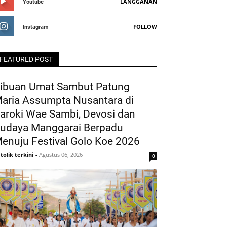
LANGGANAN
Youtube
FOLLOW
Instagram
FEATURED POST
ibuan Umat Sambut Patung
aria Assumpta Nusantara di
aroki Wae Sambi, Devosi dan
udaya Manggarai Berpadu
enuju Festival Golo Koe 2026
tolik terkini
-
Agustus 06, 2026
0