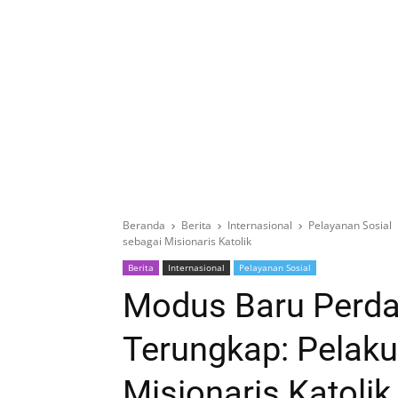
Beranda
Berita
Internasional
Pelayanan Sosial
sebagai Misionaris Katolik
Berita
Internasional
Pelayanan Sosial
Modus Baru Perd
Terungkap: Pelak
Misionaris Katolik