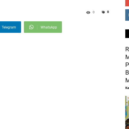
0
0
Telegram
WhatsApp
R
M
P
B
M
Ka