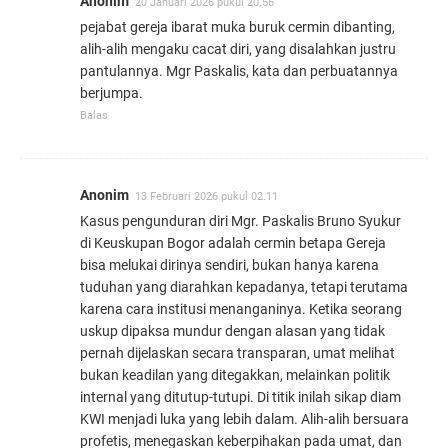
Anonim
20 Januari 2026 pukul 20.56
pejabat gereja ibarat muka buruk cermin dibanting,
alih-alih mengaku cacat diri, yang disalahkan justru
pantulannya. Mgr Paskalis, kata dan perbuatannya
berjumpa.
Balas
Anonim
13 Februari 2026 pukul 02.11
Kasus pengunduran diri Mgr. Paskalis Bruno Syukur
di Keuskupan Bogor adalah cermin betapa Gereja
bisa melukai dirinya sendiri, bukan hanya karena
tuduhan yang diarahkan kepadanya, tetapi terutama
karena cara institusi menanganinya. Ketika seorang
uskup dipaksa mundur dengan alasan yang tidak
pernah dijelaskan secara transparan, umat melihat
bukan keadilan yang ditegakkan, melainkan politik
internal yang ditutup-tutupi. Di titik inilah sikap diam
KWI menjadi luka yang lebih dalam. Alih-alih bersuara
profetis, menegaskan keberpihakan pada umat, dan