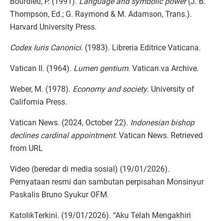
Bourdieu, P. (1991).
Language and symbolic power
(J. B.
Thompson, Ed.; G. Raymond & M. Adamson, Trans.).
Harvard University Press.
Codex Iuris Canonici
. (1983). Libreria Editrice Vaticana.
Vatican II. (1964).
Lumen gentium
. Vatican.va Archive.
Weber, M. (1978).
Economy and society
. University of
California Press.
Vatican News. (2024, October 22).
Indonesian bishop
declines cardinal appointment
. Vatican News. Retrieved
from URL
Video (beredar di media sosial) (19/01/2026).
Pernyataan resmi dan sambutan perpisahan Monsinyur
Paskalis Bruno Syukur OFM.
KatolikTerkini. (19/01/2026). “Aku Telah Mengakhiri