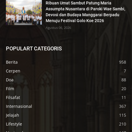
Ribuan Umat Sambut Patung Maria
Assumpta Nusantara di Paroki Wae Sambi,
Devosi dan Budaya Manggarai Berpadu
Menuju Festival Golo Koe 2026
Agustus 06, 2026
POPULART CATEGORIS
Berita
958
Cerpen
7
Doa
88
Film
20
Filsafat
11
Internasional
367
Jelajah
115
Lifestyle
210