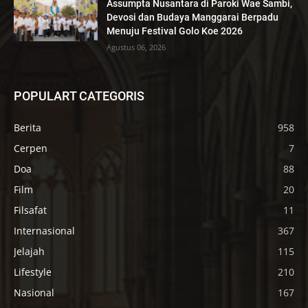
Assumpta Nusantara di Paroki Wae Sambi,
Devosi dan Budaya Manggarai Berpadu
Menuju Festival Golo Koe 2026
Agustus 06, 2026
POPULART CATEGORIS
Berita
958
Cerpen
7
Doa
88
Film
20
Filsafat
11
Internasional
367
Jelajah
115
Lifestyle
210
Nasional
167