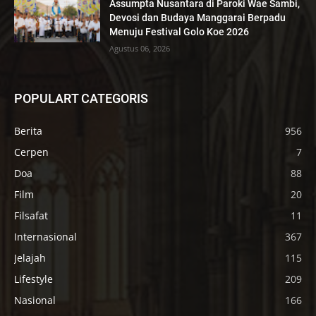
Assumpta Nusantara di Paroki Wae Sambi,
Devosi dan Budaya Manggarai Berpadu
Menuju Festival Golo Koe 2026
Agustus 06, 2026
POPULART CATEGORIS
Berita
956
Cerpen
7
Doa
88
Film
20
Filsafat
11
Internasional
367
Jelajah
115
Lifestyle
209
Nasional
166