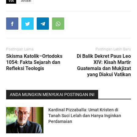
VIA
Artikel
Postingan Lama
Postingan Lebih Baru
Skisma Katolik–Ortodoks
Di Balik Dekret Paus Leo
1054: Fakta Sejarah dan
XIV: Kisah Martir
Refleksi Teologis
Guatemala dan Mukjizat
yang Diakui Vatikan
ANDA MUNGKIN MENYUKAI POSTINGAN INI
Kardinal Pizzaballa: Umat Kristen di
Tanah Suci Lelah dan Hanya Inginkan
Perdamaian