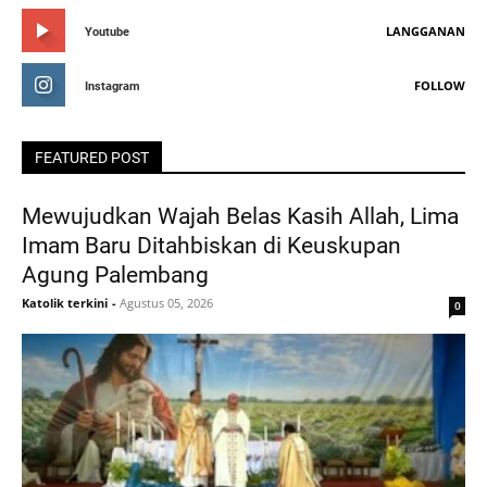
LANGGANAN
Youtube
FOLLOW
Instagram
FEATURED POST
Mewujudkan Wajah Belas Kasih Allah, Lima
Imam Baru Ditahbiskan di Keuskupan
Agung Palembang
Katolik terkini
-
Agustus 05, 2026
0