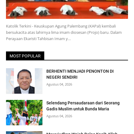
Katolik Terkini - Keuskupan Agung Palembang (KAPal) kembali
bersukacita atas lahirnya lima imam diosesan (Projo) baru. Dalam
Perayaan Ekaristi Tahbisan Imam y…
MOST POPULAR
BERHENTI MENJADI PENONTON DI
NEGERI SENDIRI
Agustus 04, 2026
Selendang Persaudaraan dari Seorang
Gadis Muslim untuk Bunda Maria
Agustus 04, 2026