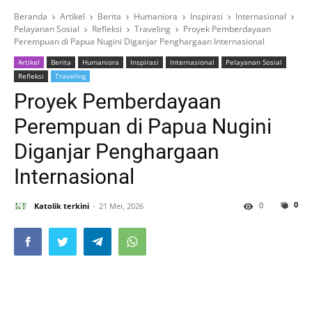
Beranda
Artikel
Berita
Humaniora
Inspirasi
Internasional
Pelayanan Sosial
Refleksi
Traveling
Proyek Pemberdayaan
Perempuan di Papua Nugini Diganjar Penghargaan Internasional
Artikel
Berita
Humaniora
Inspirasi
Internasional
Pelayanan Sosial
Refleksi
Traveling
Proyek Pemberdayaan
Perempuan di Papua Nugini
Diganjar Penghargaan
Internasional
0
0
Katolik terkini
21 Mei, 2026