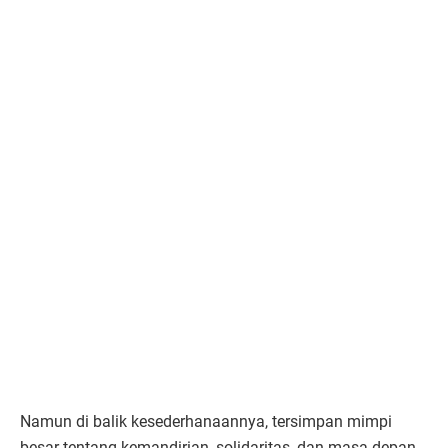
Namun di balik kesederhanaannya, tersimpan mimpi
besar tentang kemandirian, solidaritas, dan masa depan