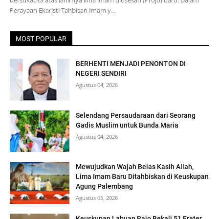
bersukacita atas lahirnya lima imam diosesan (Projo) baru. Dalam
Perayaan Ekaristi Tahbisan Imam y…
MOST POPULAR
BERHENTI MENJADI PENONTON DI
NEGERI SENDIRI
Agustus 04, 2026
Selendang Persaudaraan dari Seorang
Gadis Muslim untuk Bunda Maria
Agustus 04, 2026
Mewujudkan Wajah Belas Kasih Allah,
Lima Imam Baru Ditahbiskan di Keuskupan
Agung Palembang
Agustus 05, 2026
Keuskupan Labuan Bajo Bekali 51 Frater