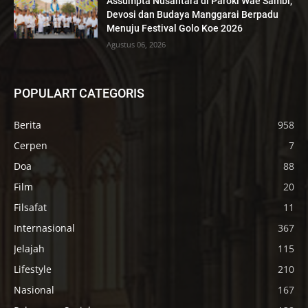
Assumpta Nusantara di Paroki Wae Sambi,
Devosi dan Budaya Manggarai Berpadu
Menuju Festival Golo Koe 2026
Agustus 06, 2026
POPULART CATEGORIS
Berita
958
Cerpen
7
Doa
88
Film
20
Filsafat
11
Internasional
367
Jelajah
115
Lifestyle
210
Nasional
167