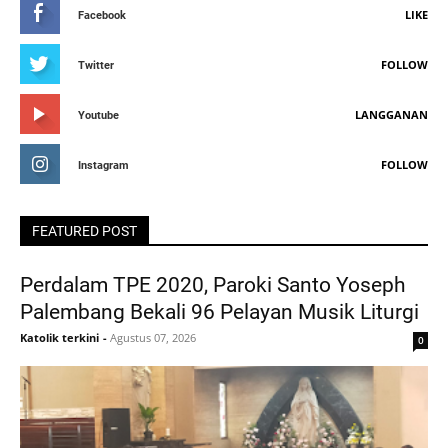
LIKE
Facebook
FOLLOW
Twitter
LANGGANAN
Youtube
FOLLOW
Instagram
FEATURED POST
Perdalam TPE 2020, Paroki Santo Yoseph
Palembang Bekali 96 Pelayan Musik Liturgi
Katolik terkini
-
Agustus 07, 2026
0