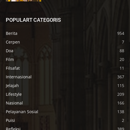
POPULART CATEGORIS
Berita
954
Cerpen
7
Doa
88
Film
20
Filsafat
11
Internasional
367
Jelajah
115
Lifestyle
209
Nasional
166
Pelayanan Sosial
138
Puisi
2
Refleksi
389