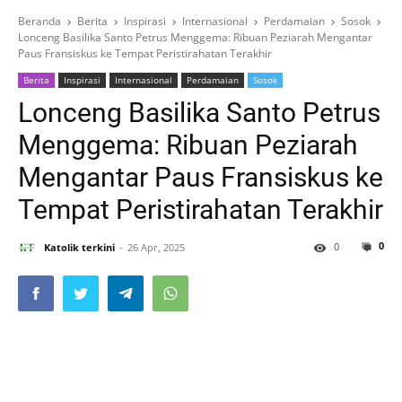
Beranda
Berita
Inspirasi
Internasional
Perdamaian
Sosok
Lonceng Basilika Santo Petrus Menggema: Ribuan Peziarah Mengantar
Paus Fransiskus ke Tempat Peristirahatan Terakhir
Berita
Inspirasi
Internasional
Perdamaian
Sosok
Lonceng Basilika Santo Petrus
Menggema: Ribuan Peziarah
Mengantar Paus Fransiskus ke
Tempat Peristirahatan Terakhir
0
0
Katolik terkini
26 Apr, 2025