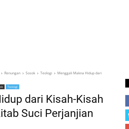
Renungan
Sosok
Teologi
Menggali Makna Hidup dari
ok
Teologi
dup dari Kisah-Kisah
tab Suci Perjanjian