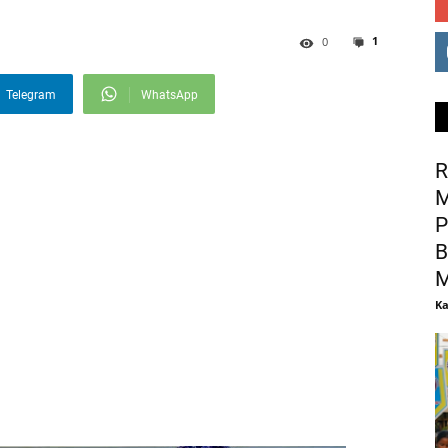
1
0
Telegram
WhatsApp
R
M
P
B
M
Ka