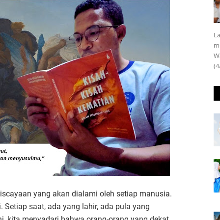
La
m
Wa
(4
iscayaan yang akan dialami oleh setiap manusia.
. Setiap saat, ada yang lahir, ada pula yang
ni, kita menyadari bahwa orang-orang yang dekat