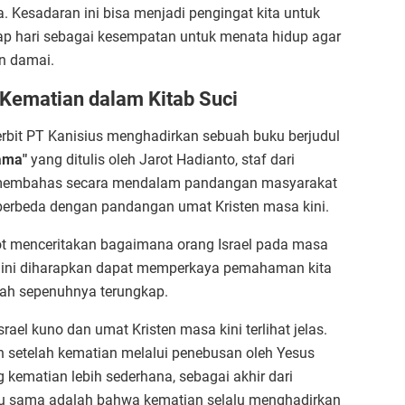
 Kesadaran ini bisa menjadi pengingat kita untuk
iap hari sebagai kesempatan untuk menata hidup agar
n damai.
 Kematian dalam Kitab Suci
rbit PT Kanisius menghadirkan sebuah buku berjudul
ama"
yang ditulis oleh Jarot Hadianto, staf dari
ni membahas secara mendalam pandangan masyarakat
 berbeda dengan pandangan umat Kristen masa kini.
t menceritakan bagaimana orang Israel pada masa
u ini diharapkan dapat memperkaya pemahaman kita
nah sepenuhnya terungkap.
el kuno dan umat Kristen masa kini terlihat jelas.
n setelah kematian melalui penebusan oleh Yesus
kematian lebih sederhana, sebagai akhir dari
alu sama adalah bahwa kematian selalu menghadirkan