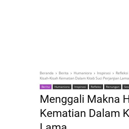
Beranda
Berita
Humaniora
Inspirasi
Refleksi
Kisah-Kisah Kematian Dalam Kitab Suci Perjanjian Lama
Berita
Humaniora
Inspirasi
Refleksi
Renungan
Sos
Menggali Makna Hi
Kematian Dalam Ki
Lama