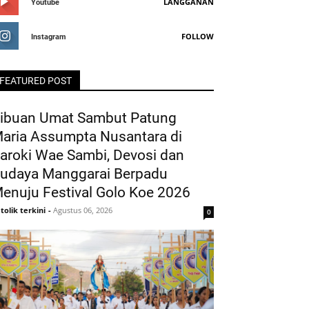
LANGGANAN
Youtube
FOLLOW
Instagram
FEATURED POST
ibuan Umat Sambut Patung
aria Assumpta Nusantara di
aroki Wae Sambi, Devosi dan
udaya Manggarai Berpadu
enuju Festival Golo Koe 2026
tolik terkini
-
Agustus 06, 2026
0