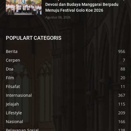
Devosi dan Budaya Manggarai Berpadu
Menuju Festival Golo Koe 2026
Agustus 06, 2026
POPULART CATEGORIS
Berita
956
Cerpen
7
Doa
88
Film
20
Filsafat
11
Internasional
367
Jelajah
115
Lifestyle
209
Nasional
166
Pelayanan Sosial
138