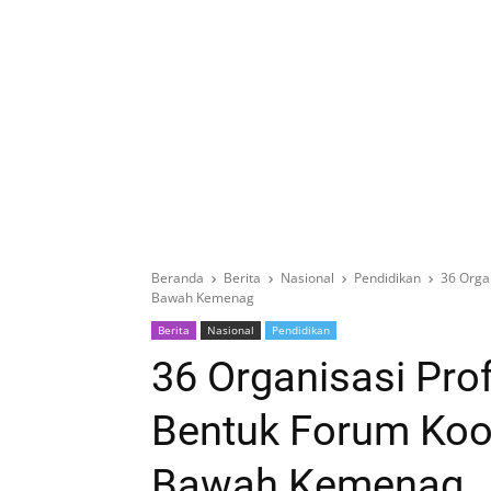
Beranda
Berita
Nasional
Pendidikan
36 Orga
Bawah Kemenag
Berita
Nasional
Pendidikan
36 Organisasi Pro
Bentuk Forum Koor
Bawah Kemenag