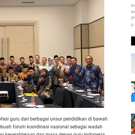
Ka
ke
(P
y
ofesi guru dari berbagai unsur pendidikan di bawah
uah forum koordinasi nasional sebagai wadah
 kesejahteraan dan masa depan guru Indonesia.