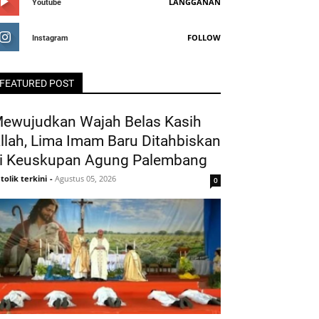
LANGGANAN
Youtube
FOLLOW
Instagram
FEATURED POST
ewujudkan Wajah Belas Kasih
llah, Lima Imam Baru Ditahbiskan
i Keuskupan Agung Palembang
tolik terkini
-
Agustus 05, 2026
0