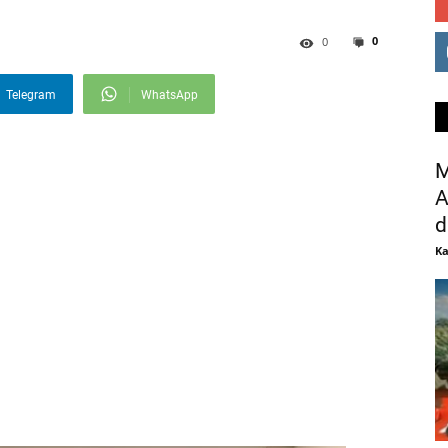
0
0
Telegram
WhatsApp
M
A
d
Ka