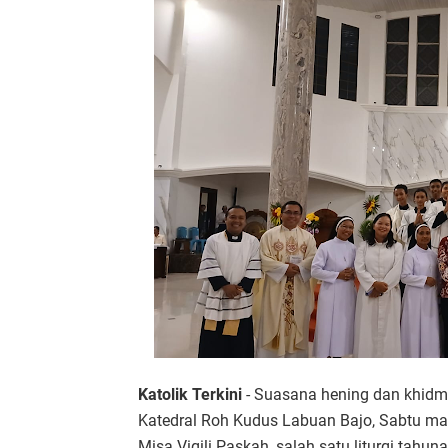
Katolik Terkini
- Suasana hening dan khidma
Katedral Roh Kudus Labuan Bajo, Sabtu ma
Misa Vigili Paskah, salah satu liturgi tah