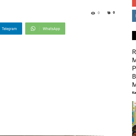
0
0
Telegram
WhatsApp
R
M
P
B
M
Ka