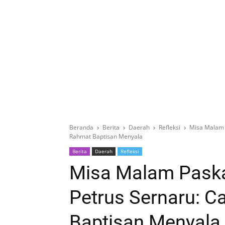
Beranda
Berita
Daerah
Refleksi
Misa Malam P
Rahmat Baptisan Menyala
Berita
Daerah
Refleksi
Misa Malam Paskah
Petrus Sernaru: C
Baptisan Menyala