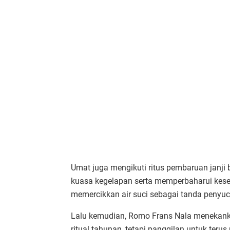
Umat juga mengikuti ritus pembaruan janj
kuasa kegelapan serta memperbaharui keset
memercikkan air suci sebagai tanda penyuc
Lalu kemudian, Romo Frans Nala menekank
ritual tahunan, tetapi panggilan untuk teru