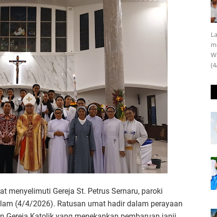
La
m
Wa
(4
t menyelimuti Gereja St. Petrus Sernaru, paroki
lam (4/4/2026). Ratusan umat hadir dalam perayaan
unan Gereja Katolik yang menekankan pembaruan janji