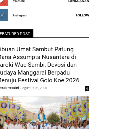
LANGGANAN
Youtube
FOLLOW
Instagram
FEATURED POST
ibuan Umat Sambut Patung
aria Assumpta Nusantara di
aroki Wae Sambi, Devosi dan
udaya Manggarai Berpadu
enuju Festival Golo Koe 2026
tolik terkini
-
Agustus 06, 2026
0