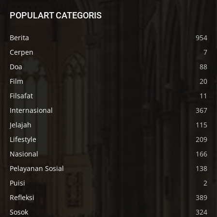
POPULART CATEGORIS
Berita
954
Cerpen
7
Doa
88
Film
20
Filsafat
11
Internasional
367
Jelajah
115
Lifestyle
209
Nasional
166
Pelayanan Sosial
138
Puisi
2
Refleksi
389
Sosok
324