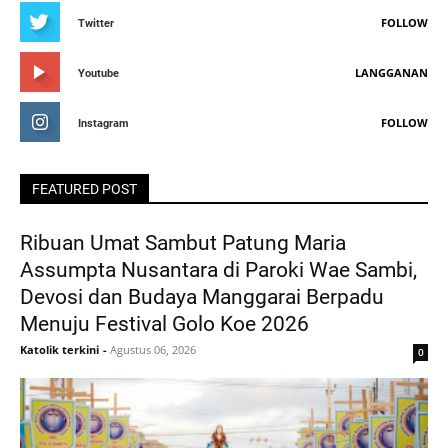
FOLLOW
Twitter
LANGGANAN
Youtube
FOLLOW
Instagram
FEATURED POST
Ribuan Umat Sambut Patung Maria
Assumpta Nusantara di Paroki Wae Sambi,
Devosi dan Budaya Manggarai Berpadu
Menuju Festival Golo Koe 2026
Katolik terkini
-
Agustus 06, 2026
0