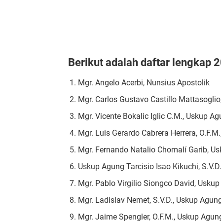
Berikut adalah daftar lengkap 2
Mgr. Angelo Acerbi, Nunsius Apostolik
Mgr. Carlos Gustavo Castillo Mattasogli
Mgr. Vicente Bokalic Iglic C.M., Uskup Ag
Mgr. Luis Gerardo Cabrera Herrera, O.F.
Mgr. Fernando Natalio Chomalí Garib, Us
Uskup Agung Tarcisio Isao Kikuchi, S.V.
Mgr. Pablo Virgilio Siongco David, Uskup
Mgr. Ladislav Nemet, S.V.D., Uskup Agu
Mgr. Jaime Spengler, O.F.M., Uskup Agung