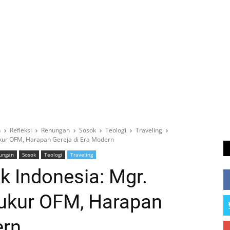
h
Refleksi
Renungan
Sosok
Teologi
Traveling
ukur OFM, Harapan Gereja di Era Modern
ungan
Sosok
Teologi
Traveling
k Indonesia: Mgr.
yukur OFM, Harapan
ern