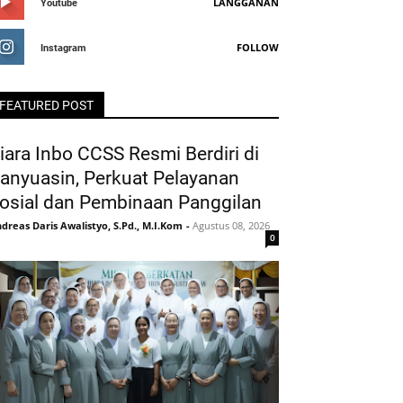
LANGGANAN
Youtube
FOLLOW
Instagram
FEATURED POST
iara Inbo CCSS Resmi Berdiri di
anyuasin, Perkuat Pelayanan
osial dan Pembinaan Panggilan
dreas Daris Awalistyo, S.Pd., M.I.Kom
-
Agustus 08, 2026
0