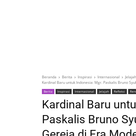
Beranda
Berita
Inspirasi
Internasional
Jelaja
Kardinal Baru untuk Indonesia: Mgr. Paskalis Bruno Sy
Berita
Inspirasi
Internasional
Jelajah
Refleksi
Ren
Kardinal Baru untu
Paskalis Bruno S
Gereja di Era Mod