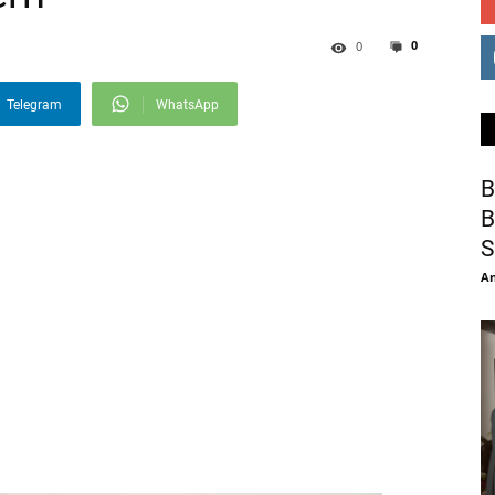
0
0
Telegram
WhatsApp
B
B
S
An