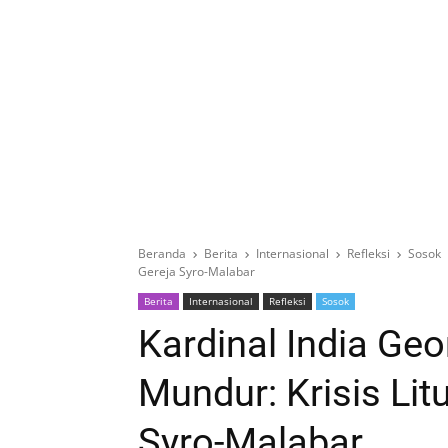
Beranda
Berita
Internasional
Refleksi
Sosok
Gereja Syro-Malabar
Berita
Internasional
Refleksi
Sosok
Kardinal India Geo
Mundur: Krisis Li
Syro-Malabar