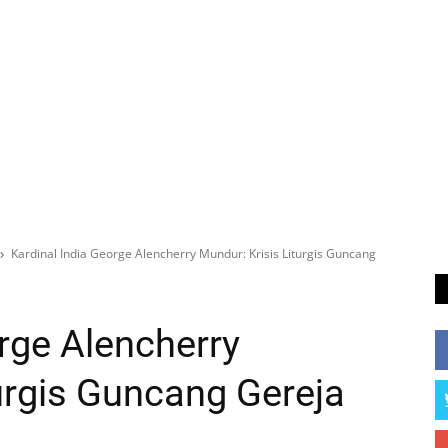
Kardinal India George Alencherry Mundur: Krisis Liturgis Guncang
rge Alencherry
turgis Guncang Gereja