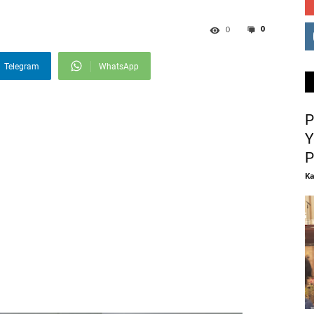
0
0
Telegram
WhatsApp
P
Y
P
Ka