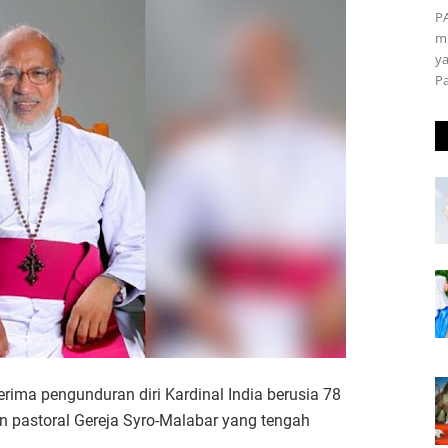
P
m
ya
P
erima pengunduran diri Kardinal India berusia 78
n pastoral Gereja Syro-Malabar yang tengah