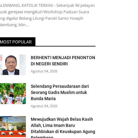
ALEMBANG, KATOLIK TERKINI - Sebanyak 96 pelayan
usik gerejawi mengikuti Workshop Paduan Suara
ng digelar Bidang Liturgi Paroki Santo Yoseph
alembang, Min…
MOST POPULAR
BERHENTI MENJADI PENONTON
DI NEGERI SENDIRI
Agustus 04, 2026
Selendang Persaudaraan dari
Seorang Gadis Muslim untuk
Bunda Maria
Agustus 04, 2026
Mewujudkan Wajah Belas Kasih
Allah, Lima Imam Baru
Ditahbiskan di Keuskupan Agung
Palembang