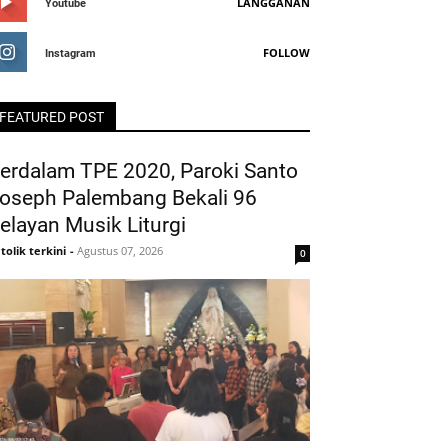
LANGGANAN
Youtube
FOLLOW
Instagram
FEATURED POST
erdalam TPE 2020, Paroki Santo
oseph Palembang Bekali 96
elayan Musik Liturgi
tolik terkini
-
Agustus 07, 2026
0