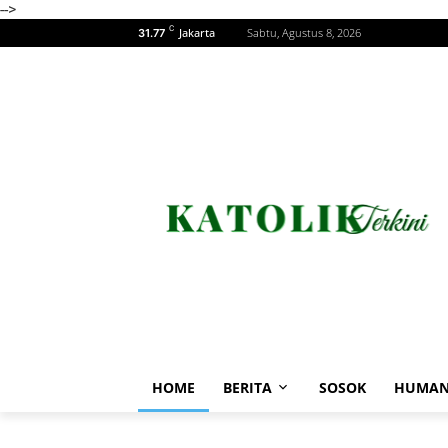
-->
C
Jakarta
Sabtu, Agustus 8, 2026
31.77
HOME
BERITA
SOSOK
HUMAN