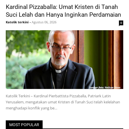
Kardinal Pizzaballa: Umat Kristen di Tanah
Suci Lelah dan Hanya Inginkan Perdamaian
Katolik terkini
-
Agustus 06, 2026
0
Katolik Terkini – Kardinal Pierbattista Pizzaballa, Patriark Latin
Yerusalem, mengatakan umat Kristen di Tanah Suci telah kelelahan
menghadapi konflik yang be…
MOST POPULAR