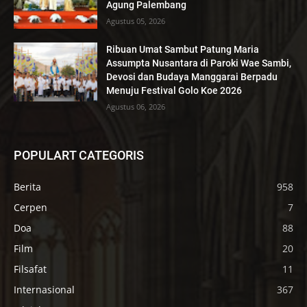
Agung Palembang
Agustus 05, 2026
Ribuan Umat Sambut Patung Maria
Assumpta Nusantara di Paroki Wae Sambi,
Devosi dan Budaya Manggarai Berpadu
Menuju Festival Golo Koe 2026
Agustus 06, 2026
POPULART CATEGORIS
Berita
958
Cerpen
7
Doa
88
Film
20
Filsafat
11
Internasional
367