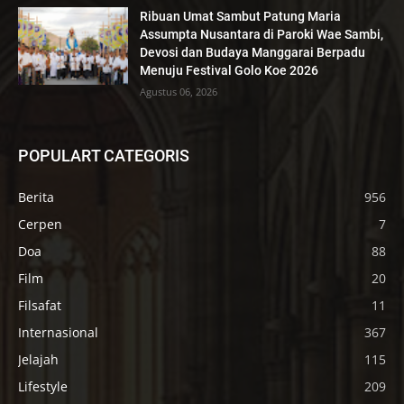
Ribuan Umat Sambut Patung Maria
Assumpta Nusantara di Paroki Wae Sambi,
Devosi dan Budaya Manggarai Berpadu
Menuju Festival Golo Koe 2026
Agustus 06, 2026
POPULART CATEGORIS
Berita
956
Cerpen
7
Doa
88
Film
20
Filsafat
11
Internasional
367
Jelajah
115
Lifestyle
209