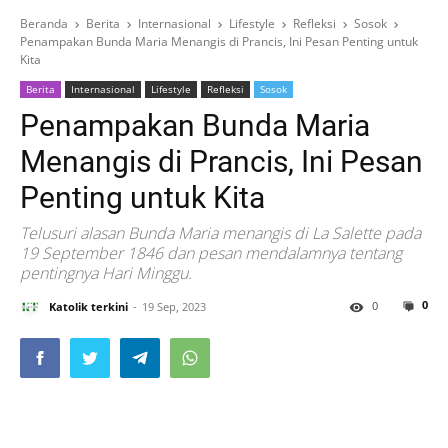
Beranda
Berita
Internasional
Lifestyle
Refleksi
Sosok
Penampakan Bunda Maria Menangis di Prancis, Ini Pesan Penting untuk
Kita
Berita
Internasional
Lifestyle
Refleksi
Sosok
Penampakan Bunda Maria
Menangis di Prancis, Ini Pesan
Penting untuk Kita
Telusuri alasan Bunda Maria menangis di La Salette pada
19 September 1846 dan pesan mendalamnya tentang
pentingnya Hari Minggu.
0
0
Katolik terkini
19 Sep, 2023