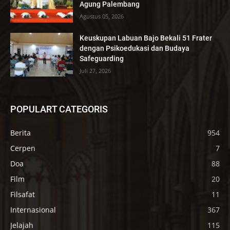
Agung Palembang
Agustus 05, 2026
Keuskupan Labuan Bajo Bekali 51 Frater
dengan Psikoedukasi dan Budaya
Safeguarding
Juli 27, 2026
POPULART CATEGORIS
Berita
954
Cerpen
7
Doa
88
Film
20
Filsafat
11
Internasional
367
Jelajah
115