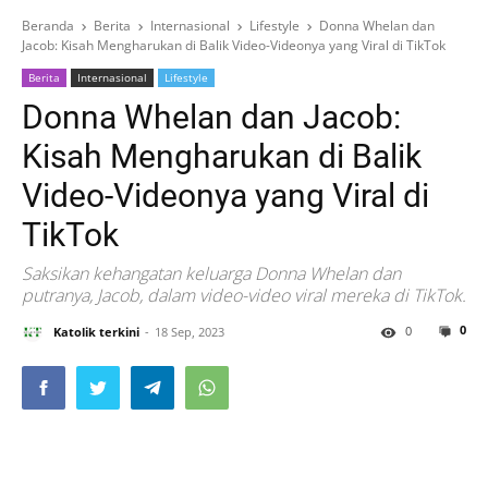
Beranda
Berita
Internasional
Lifestyle
Donna Whelan dan
Jacob: Kisah Mengharukan di Balik Video-Videonya yang Viral di TikTok
Berita
Internasional
Lifestyle
Donna Whelan dan Jacob:
Kisah Mengharukan di Balik
Video-Videonya yang Viral di
TikTok
Saksikan kehangatan keluarga Donna Whelan dan
putranya, Jacob, dalam video-video viral mereka di TikTok.
0
0
Katolik terkini
18 Sep, 2023