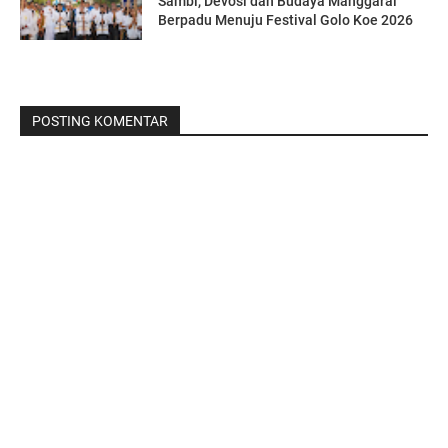
Sambi, Devosi dan Budaya Manggarai
Berpadu Menuju Festival Golo Koe 2026
POSTING KOMENTAR