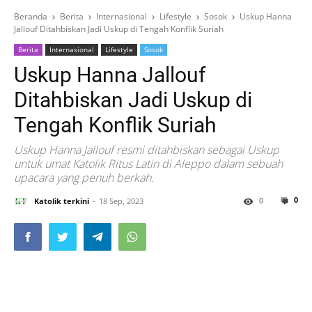
Beranda
Berita
Internasional
Lifestyle
Sosok
Uskup Hanna
Jallouf Ditahbiskan Jadi Uskup di Tengah Konflik Suriah
Berita
Internasional
Lifestyle
Sosok
Uskup Hanna Jallouf
Ditahbiskan Jadi Uskup di
Tengah Konflik Suriah
Uskup Hanna Jallouf resmi ditahbiskan sebagai Uskup
untuk umat Katolik Ritus Latin di Aleppo dalam sebuah
upacara yang penuh berkah.
0
0
Katolik terkini
18 Sep, 2023