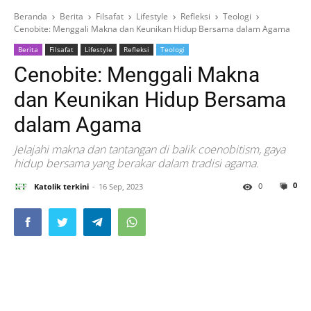
Beranda
Berita
Filsafat
Lifestyle
Refleksi
Teologi
Cenobite: Menggali Makna dan Keunikan Hidup Bersama dalam Agama
Berita
Filsafat
Lifestyle
Refleksi
Teologi
Cenobite: Menggali Makna
dan Keunikan Hidup Bersama
dalam Agama
Jelajahi makna dan tantangan di balik coenobitism, gaya
hidup bersama yang berakar dalam tradisi agama.
0
0
Katolik terkini
16 Sep, 2023