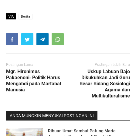
VIA
Berita
Postingan Lama
Postingan Lebih Baru
Mgr. Hironimus
Uskup Labuan Bajo
Pakaenoni: Politik Harus
Dikukuhkan Jadi Guru
Mengabdi pada Martabat
Besar Bidang Sosiologi
Manusia
Agama dan
Multikulturalisme
ANDA MUNGKIN MENYUKAI POSTINGAN INI
Ribuan Umat Sambut Patung Maria