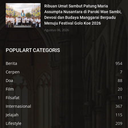
Ribuan Umat Sambut Patung Maria
Assumpta Nusantara di Paroki Wae Sambi,
Devosi dan Budaya Manggarai Berpadu
Menuju Festival Golo Koe 2026
Agustus 06, 2026
POPULART CATEGORIS
Berita
954
Cerpen
7
Doa
88
Film
20
Filsafat
11
Internasional
367
Jelajah
115
Lifestyle
209