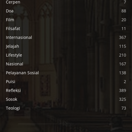
Cerpen
7
Doa
88
Film
20
Filsafat
11
Internasional
367
Jelajah
115
Lifestyle
210
Nasional
167
Pelayanan Sosial
138
Puisi
2
Refleksi
389
Sosok
325
Teologi
73