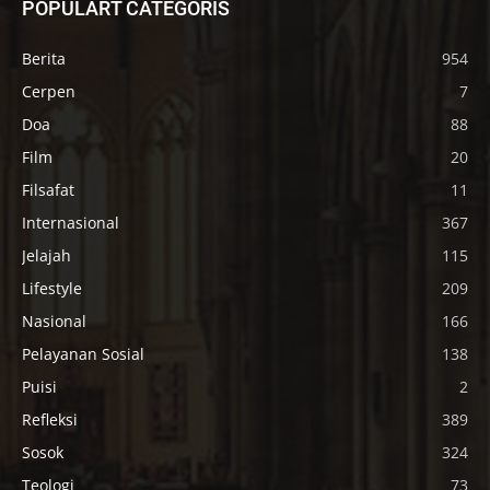
POPULART CATEGORIS
Berita
954
Cerpen
7
Doa
88
Film
20
Filsafat
11
Internasional
367
Jelajah
115
Lifestyle
209
Nasional
166
Pelayanan Sosial
138
Puisi
2
Refleksi
389
Sosok
324
Teologi
73