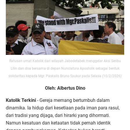
Ratusan umat Katolik dari wilayah Jabodetabek menggelar Aksi Seribu
Lilin dan doa bersama di depan Nunciatura Apostolik sebagai bentuk
solidaritas kepada Mgr. Paskalis Bruno Syukur pada Selasa (10/2/2026)
Oleh: Albertus Dino
Katolik Terkini
- Gereja memang bertumbuh dalam
dinamika. Ia hidup dari kesetiaan pada iman para rasul,
dari tradisi yang dijaga, dari hirarki yang dihormati.
Namun kesatuan dan ketaatan tidak pernah identik