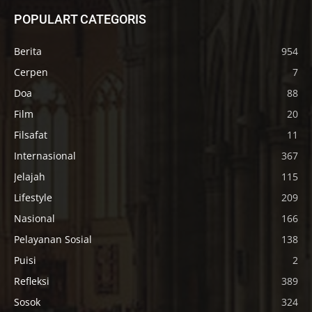
POPULART CATEGORIS
Berita
954
Cerpen
7
Doa
88
Film
20
Filsafat
11
Internasional
367
Jelajah
115
Lifestyle
209
Nasional
166
Pelayanan Sosial
138
Puisi
2
Refleksi
389
Sosok
324