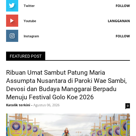
FOLLOW
Twitter
LANGGANAN
Youtube
FOLLOW
Instagram
FEATURED POST
Ribuan Umat Sambut Patung Maria
Assumpta Nusantara di Paroki Wae Sambi,
Devosi dan Budaya Manggarai Berpadu
Menuju Festival Golo Koe 2026
Katolik terkini
-
Agustus 06, 2026
0