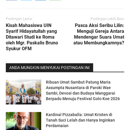
Postingan Lama
Postingan Lebih Baru
Kisah Mahasiswa UIN
Pasca Aksi Seribu Lilin:
Syarif Hidayatullah yang
Menguji Gereja Antara
Ditawari Studi ke Roma
Mendengar Suara Umat
oleh Mgr. Paskalis Bruno
atau Membungkamnya?
Syukur OFM
ANDA MUNGKIN MENYUKAI POSTINGAN INI
Ribuan Umat Sambut Patung Maria
Assumpta Nusantara di Paroki Wae
Sambi, Devosi dan Budaya Manggarai
Berpadu Menuju Festival Golo Koe 2026
Kardinal Pizzaballa: Umat Kristen di
Tanah Suci Lelah dan Hanya Inginkan
Perdamaian