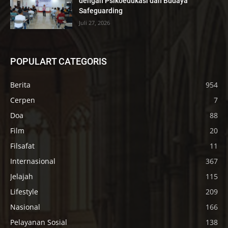
dengan Psikoedukasi dan Budaya
Safeguarding
Juli 27, 2026
POPULART CATEGORIS
Berita
954
Cerpen
7
Doa
88
Film
20
Filsafat
11
Internasional
367
Jelajah
115
Lifestyle
209
Nasional
166
Pelayanan Sosial
138