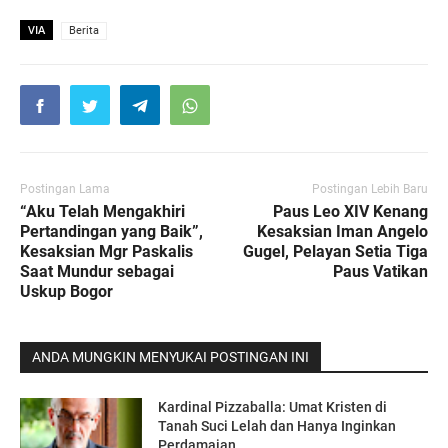
VIA
Berita
Postingan Lama
Postingan Lebih Baru
“Aku Telah Mengakhiri
Paus Leo XIV Kenang
Pertandingan yang Baik”,
Kesaksian Iman Angelo
Kesaksian Mgr Paskalis
Gugel, Pelayan Setia Tiga
Saat Mundur sebagai
Paus Vatikan
Uskup Bogor
ANDA MUNGKIN MENYUKAI POSTINGAN INI
Kardinal Pizzaballa: Umat Kristen di
Tanah Suci Lelah dan Hanya Inginkan
Perdamaian