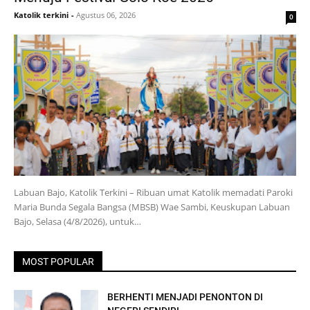
Katolik terkini
-
Agustus 06, 2026
0
Labuan Bajo, Katolik Terkini – Ribuan umat Katolik memadati Paroki
Maria Bunda Segala Bangsa (MBSB) Wae Sambi, Keuskupan Labuan
Bajo, Selasa (4/8/2026), untuk…
MOST POPULAR
BERHENTI MENJADI PENONTON DI