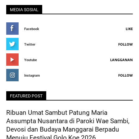
MEDIA SOSIAL
LIKE
Facebook
FOLLOW
Twitter
LANGGANAN
Youtube
FOLLOW
Instagram
FEATURED POST
Ribuan Umat Sambut Patung Maria
Assumpta Nusantara di Paroki Wae Sambi,
Devosi dan Budaya Manggarai Berpadu
Menuju Festival Golo Koe 2026