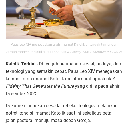
Paus Leo XIV menegaskan arah imamat Katolik di tengah tantangan
zaman modern melalui surat apostolik
A Fidelity That Generates the Future
Katolik Terkini
- Di tengah perubahan sosial, budaya, dan
teknologi yang semakin cepat, Paus Leo XIV menegaskan
kembali arah imamat Katolik melalui surat apostolik
A
Fidelity That Generates the Future
yang dirilis pada akhir
Desember 2025.
Dokumen ini bukan sekadar refleksi teologis, melainkan
potret kondisi imamat Katolik saat ini sekaligus peta
jalan pastoral menuju masa depan Gereja.