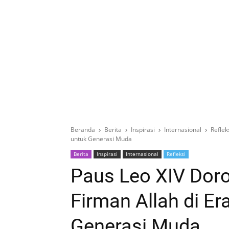
Beranda
Berita
Inspirasi
Internasional
Reflek
untuk Generasi Muda
Berita
Inspirasi
Internasional
Refleksi
Paus Leo XIV Dor
Firman Allah di Era
Generasi Muda