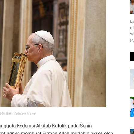
La
m
Wa
(4
oto dari
Vatican News
ggota Federasi Alkitab Katolik pada Senin
entingnya membuat Firman Allah mudah diakses oleh