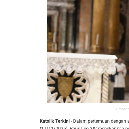
Sumber f
Katolik Terkini
- Dalam pertemuan dengan an
(17/11/2025), Paus Leo XIV menekankan p