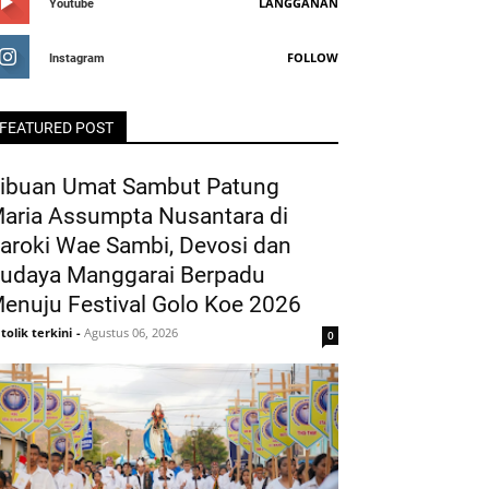
LANGGANAN
Youtube
FOLLOW
Instagram
FEATURED POST
ibuan Umat Sambut Patung
aria Assumpta Nusantara di
aroki Wae Sambi, Devosi dan
udaya Manggarai Berpadu
enuju Festival Golo Koe 2026
tolik terkini
-
Agustus 06, 2026
0