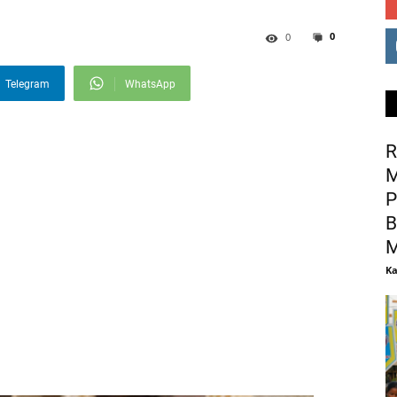
0
0
Telegram
WhatsApp
R
M
P
B
M
Ka