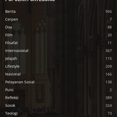
Berita
956
Cerpen
7
Doa
88
Film
20
Filsafat
11
Internasional
367
Jelajah
115
Lifestyle
209
Nasional
166
Pelayanan Sosial
138
Puisi
2
Refleksi
389
Sosok
324
Teologi
73