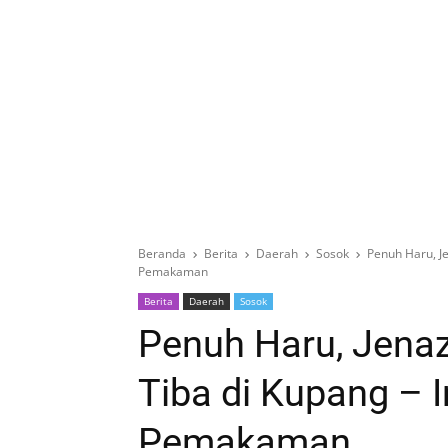
Beranda
Berita
Daerah
Sosok
Penuh Haru, J
Pemakaman
Berita
Daerah
Sosok
Penuh Haru, Jena
Tiba di Kupang – 
Pemakaman