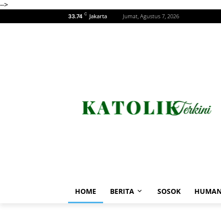
-->
C
Jakarta
Jumat, Agustus 7, 2026
33.74
HOME
BERITA
SOSOK
HUMAN