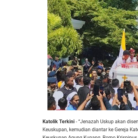
Katolik Terkini
- “Jenazah Uskup akan dise
Keuskupan, kemudian diantar ke Gereja Kated
Keuskupan Agung Kupang, Romo Krispinus S