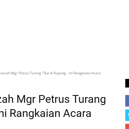
enazah Mgr Petrus Turang Tiba di Kupang – Ini Rangkaian Acara
zah Mgr Petrus Turang
Ini Rangkaian Acara