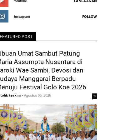
LANGGANAN
Youtube
FOLLOW
Instagram
FEATURED POST
ibuan Umat Sambut Patung
aria Assumpta Nusantara di
aroki Wae Sambi, Devosi dan
udaya Manggarai Berpadu
enuju Festival Golo Koe 2026
tolik terkini
-
Agustus 06, 2026
0