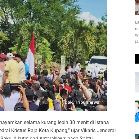
La
m
Wa
(4
mayamkan selama kurang lebih 30 menit di Istana
ral Kristus Raja Kota Kupang,” ujar Vikaris Jenderal
aku, dikutip dari AntaraNews pada Sabtu