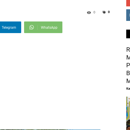
0
0
Telegram
WhatsApp
R
M
P
B
M
Ka