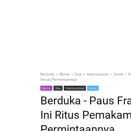
Beranda
Berita
Doa
Internasional
Sosok
B
Sesuai Permintaannya
Berita
Doa
Internasional
Sosok
Berduka - Paus Fr
Ini Ritus Pemaka
Permintaannya