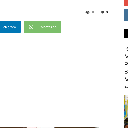
0
0
Telegram
WhatsApp
R
M
P
B
M
Ka