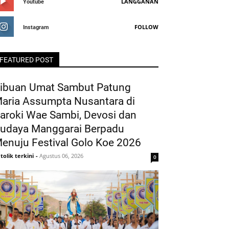
LANGGANAN
Youtube
FOLLOW
Instagram
FEATURED POST
ibuan Umat Sambut Patung
aria Assumpta Nusantara di
aroki Wae Sambi, Devosi dan
udaya Manggarai Berpadu
enuju Festival Golo Koe 2026
tolik terkini
-
Agustus 06, 2026
0