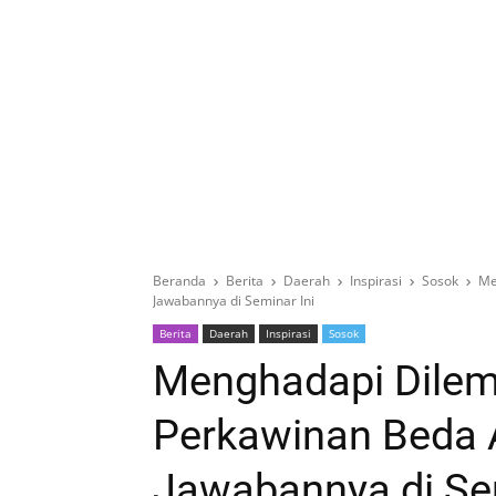
Beranda
Berita
Daerah
Inspirasi
Sosok
Me
Jawabannya di Seminar Ini
Berita
Daerah
Inspirasi
Sosok
Menghadapi Dilem
Perkawinan Beda
Jawabannya di Sem