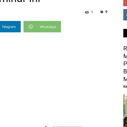
0
0
Telegram
WhatsApp
R
M
P
B
M
Ka