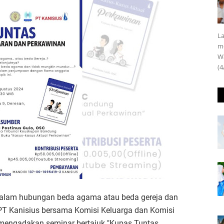
La
m
Wa
(4
dalam hubungan beda agama atau beda gereja dan
PT Kanisius bersama Komisi Keluarga dan Komisi
engadakan seminar bertajuk "Kupas Tuntas