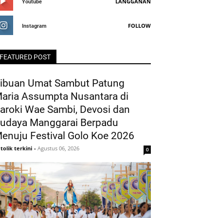
LANGGANAN
Youtube
FOLLOW
Instagram
FEATURED POST
ibuan Umat Sambut Patung
aria Assumpta Nusantara di
aroki Wae Sambi, Devosi dan
udaya Manggarai Berpadu
enuju Festival Golo Koe 2026
tolik terkini
-
Agustus 06, 2026
0