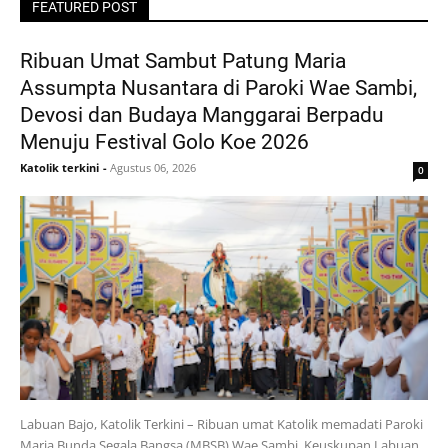
FEATURED POST
Ribuan Umat Sambut Patung Maria
Assumpta Nusantara di Paroki Wae Sambi,
Devosi dan Budaya Manggarai Berpadu
Menuju Festival Golo Koe 2026
Katolik terkini
-
Agustus 06, 2026
0
Labuan Bajo, Katolik Terkini – Ribuan umat Katolik memadati Paroki
Maria Bunda Segala Bangsa (MBSB) Wae Sambi, Keuskupan Labuan