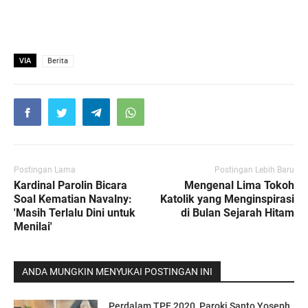
VIA
Berita
Postingan Lama
Postingan Lebih Baru
Kardinal Parolin Bicara
Mengenal Lima Tokoh
Soal Kematian Navalny:
Katolik yang Menginspirasi
'Masih Terlalu Dini untuk
di Bulan Sejarah Hitam
Menilai'
ANDA MUNGKIN MENYUKAI POSTINGAN INI
Perdalam TPE 2020, Paroki Santo Yoseph