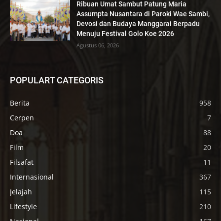
Ribuan Umat Sambut Patung Maria
Assumpta Nusantara di Paroki Wae Sambi,
Devosi dan Budaya Manggarai Berpadu
Menuju Festival Golo Koe 2026
Agustus 06, 2026
POPULART CATEGORIS
Berita
958
Cerpen
7
Doa
88
Film
20
Filsafat
11
Internasional
367
Jelajah
115
Lifestyle
210