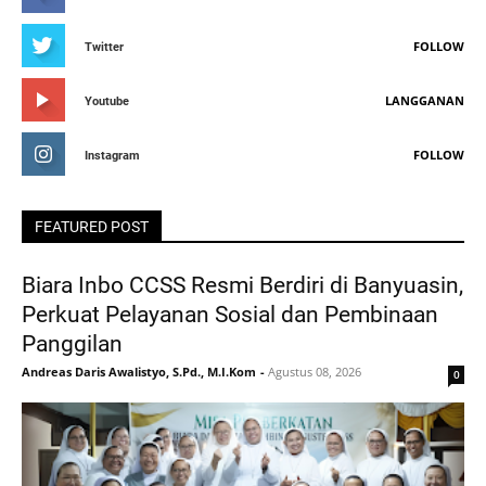
FOLLOW
Twitter
LANGGANAN
Youtube
FOLLOW
Instagram
FEATURED POST
Biara Inbo CCSS Resmi Berdiri di Banyuasin,
Perkuat Pelayanan Sosial dan Pembinaan
Panggilan
Andreas Daris Awalistyo, S.Pd., M.I.Kom
-
Agustus 08, 2026
0