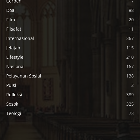
Cerpen
7
Doa
88
Film
20
Filsafat
11
Internasional
367
Jelajah
115
Lifestyle
210
Nasional
167
Pelayanan Sosial
138
Puisi
2
Refleksi
389
Sosok
325
Teologi
73