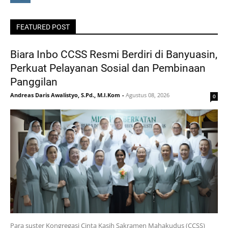
FEATURED POST
Biara Inbo CCSS Resmi Berdiri di Banyuasin,
Perkuat Pelayanan Sosial dan Pembinaan
Panggilan
Andreas Daris Awalistyo, S.Pd., M.I.Kom
-
Agustus 08, 2026
0
Para suster Kongregasi Cinta Kasih Sakramen Mahakudus (CCSS)