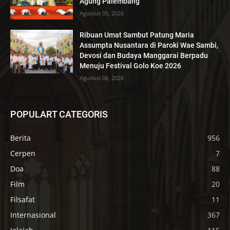
Agung Palembang
Agustus 05, 2026
Ribuan Umat Sambut Patung Maria
Assumpta Nusantara di Paroki Wae Sambi,
Devosi dan Budaya Manggarai Berpadu
Menuju Festival Golo Koe 2026
Agustus 06, 2026
POPULART CATEGORIS
Berita
956
Cerpen
7
Doa
88
Film
20
Filsafat
11
Internasional
367