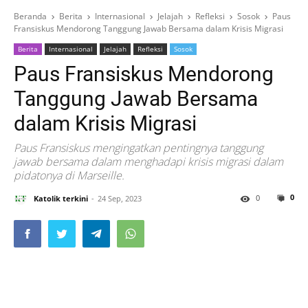
Beranda
Berita
Internasional
Jelajah
Refleksi
Sosok
Paus
Fransiskus Mendorong Tanggung Jawab Bersama dalam Krisis Migrasi
Berita
Internasional
Jelajah
Refleksi
Sosok
Paus Fransiskus Mendorong
Tanggung Jawab Bersama
dalam Krisis Migrasi
Paus Fransiskus mengingatkan pentingnya tanggung
jawab bersama dalam menghadapi krisis migrasi dalam
pidatonya di Marseille.
0
0
Katolik terkini
24 Sep, 2023