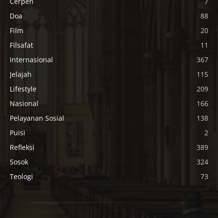
Cerpen
7
Doa
88
Film
20
Filsafat
11
Internasional
367
Jelajah
115
Lifestyle
209
Nasional
166
Pelayanan Sosial
138
Puisi
2
Refleksi
389
Sosok
324
Teologi
73