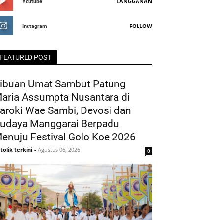
LANGGANAN
Youtube
FOLLOW
Instagram
FEATURED POST
ibuan Umat Sambut Patung
aria Assumpta Nusantara di
aroki Wae Sambi, Devosi dan
udaya Manggarai Berpadu
enuju Festival Golo Koe 2026
tolik terkini
-
Agustus 06, 2026
0