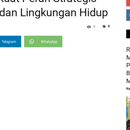
 dan Lingkungan Hidup
0
0
Telegram
WhatsApp
R
M
P
B
M
Ka