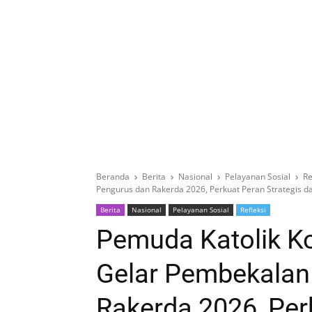
Beranda
Berita
Nasional
Pelayanan Sosial
Re
Pengurus dan Rakerda 2026, Perkuat Peran Strategis d
Berita
Nasional
Pelayanan Sosial
Refleksi
Pemuda Katolik K
Gelar Pembekalan
Rakerda 2026, Per