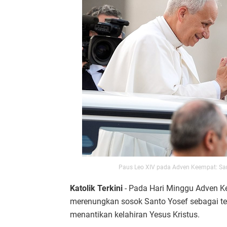
Paus Leo XIV pada Adven Keempat: Sa
Katolik Terkini
- Pada Hari Minggu Adven K
merenungkan sosok Santo Yosef sebagai te
menantikan kelahiran Yesus Kristus.