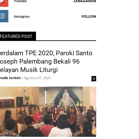
LANGGANAN
Youtube
FOLLOW
Instagram
FEATURED POST
erdalam TPE 2020, Paroki Santo
oseph Palembang Bekali 96
elayan Musik Liturgi
tolik terkini
-
Agustus 07, 2026
0