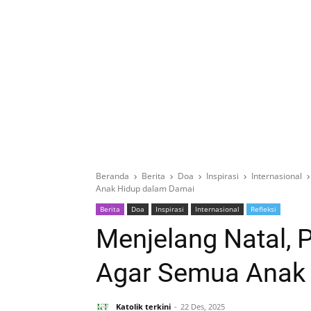
Beranda
Berita
Doa
Inspirasi
Internasional
Anak Hidup dalam Damai
Berita
Doa
Inspirasi
Internasional
Refleksi
Menjelang Natal, 
Agar Semua Anak
Katolik terkini
22 Des, 2025