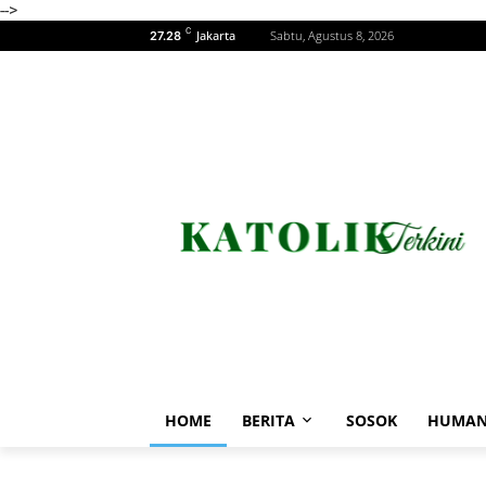
-->
C
Jakarta
Sabtu, Agustus 8, 2026
27.28
HOME
BERITA
SOSOK
HUMAN