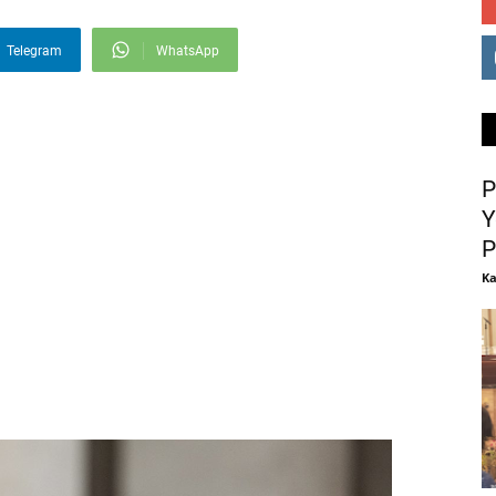
Telegram
WhatsApp
P
Y
P
Ka