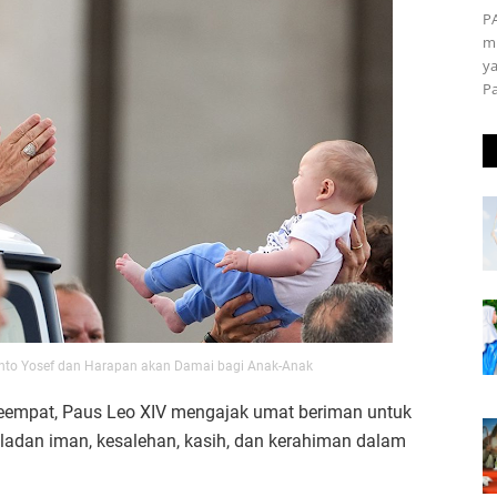
P
m
ya
P
nto Yosef dan Harapan akan Damai bagi Anak-Anak
eempat, Paus Leo XIV mengajak umat beriman untuk
ladan iman, kesalehan, kasih, dan kerahiman dalam