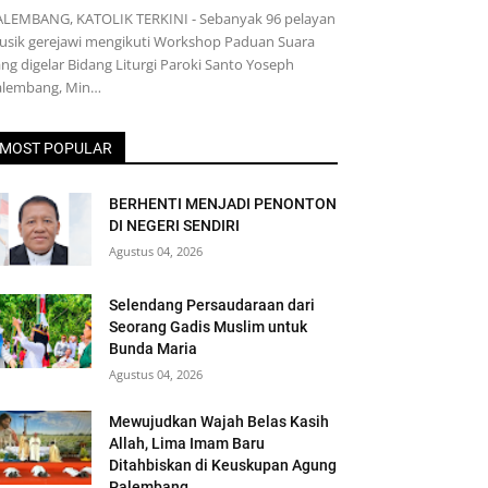
ALEMBANG, KATOLIK TERKINI - Sebanyak 96 pelayan
usik gerejawi mengikuti Workshop Paduan Suara
ng digelar Bidang Liturgi Paroki Santo Yoseph
alembang, Min…
MOST POPULAR
BERHENTI MENJADI PENONTON
DI NEGERI SENDIRI
Agustus 04, 2026
Selendang Persaudaraan dari
Seorang Gadis Muslim untuk
Bunda Maria
Agustus 04, 2026
Mewujudkan Wajah Belas Kasih
Allah, Lima Imam Baru
Ditahbiskan di Keuskupan Agung
Palembang