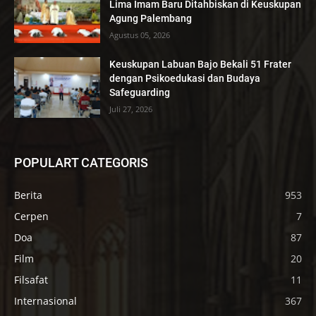
Lima Imam Baru Ditahbiskan di Keuskupan
Agung Palembang
Agustus 05, 2026
Keuskupan Labuan Bajo Bekali 51 Frater
dengan Psikoedukasi dan Budaya
Safeguarding
Juli 27, 2026
POPULART CATEGORIS
Berita
953
Cerpen
7
Doa
87
Film
20
Filsafat
11
Internasional
367