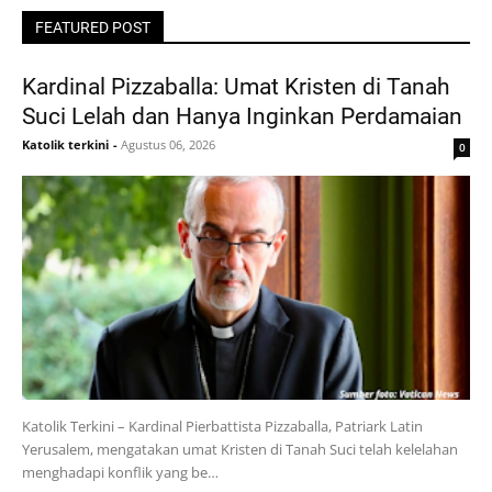
FEATURED POST
Kardinal Pizzaballa: Umat Kristen di Tanah
Suci Lelah dan Hanya Inginkan Perdamaian
Katolik terkini
-
Agustus 06, 2026
0
Katolik Terkini – Kardinal Pierbattista Pizzaballa, Patriark Latin
Yerusalem, mengatakan umat Kristen di Tanah Suci telah kelelahan
menghadapi konflik yang be…