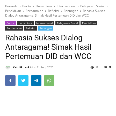
Beranda
Berita
Humaniora
Internasional
Pelayanan Sosial
Pendidikan
Perdamaian
Refleksi
Renungan
Rahasia Sukses
Dialog Antaragama! Simak Hasil Pertemuan DID dan WCC
Berita
Humaniora
Internasional
Pelayanan Sosial
Pendidikan
Perdamaian
Refleksi
Renungan
Rahasia Sukses Dialog
Antaragama! Simak Hasil
Pertemuan DID dan WCC
0
0
Katolik terkini
21 Feb, 2025