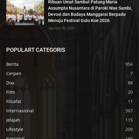
Ribuan Umat Sambut Patung Maria
Assumpta Nusantara di Paroki Wae Sambi,
Devosi dan Budaya Manggarai Berpadu
Menuju Festival Golo Koe 2026
Agustus 06, 2026
POPULART CATEGORIS
Berita
956
Cerpen
7
Doa
88
Film
20
Filsafat
11
Internasional
367
Jelajah
115
Lifestyle
209
Nasional
166