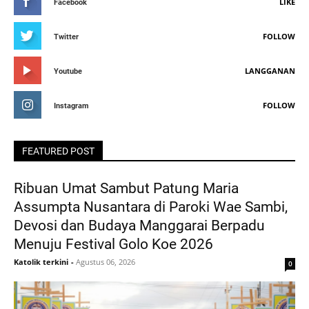
LIKE
Facebook
FOLLOW
Twitter
LANGGANAN
Youtube
FOLLOW
Instagram
FEATURED POST
Ribuan Umat Sambut Patung Maria
Assumpta Nusantara di Paroki Wae Sambi,
Devosi dan Budaya Manggarai Berpadu
Menuju Festival Golo Koe 2026
Katolik terkini
-
Agustus 06, 2026
0