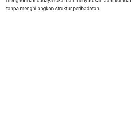
menghormati budaya lokal dan menyatukan adat istiadat
tanpa menghilangkan struktur peribadatan.