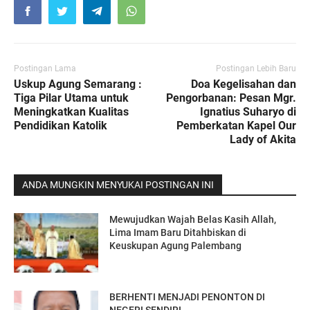
Postingan Lama
Postingan Lebih Baru
Uskup Agung Semarang :
Doa Kegelisahan dan
Tiga Pilar Utama untuk
Pengorbanan: Pesan Mgr.
Meningkatkan Kualitas
Ignatius Suharyo di
Pendidikan Katolik
Pemberkatan Kapel Our
Lady of Akita
ANDA MUNGKIN MENYUKAI POSTINGAN INI
Mewujudkan Wajah Belas Kasih Allah,
Lima Imam Baru Ditahbiskan di
Keuskupan Agung Palembang
BERHENTI MENJADI PENONTON DI
NEGERI SENDIRI