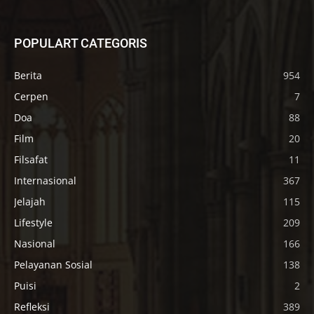
POPULART CATEGORIS
Berita
954
Cerpen
7
Doa
88
Film
20
Filsafat
11
Internasional
367
Jelajah
115
Lifestyle
209
Nasional
166
Pelayanan Sosial
138
Puisi
2
Refleksi
389