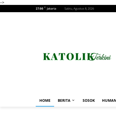
-->
C
Jakarta
Sabtu, Agustus 8, 2026
27.66
HOME
BERITA
SOSOK
HUMAN