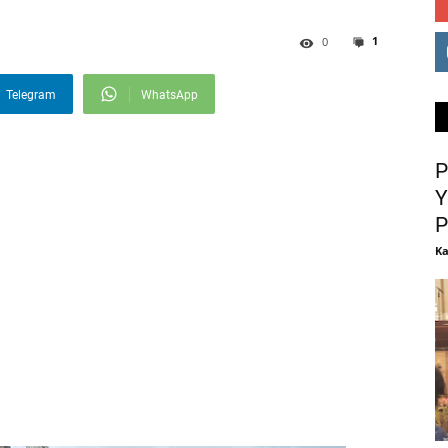
1
0
Telegram
WhatsApp
P
Y
P
Ka