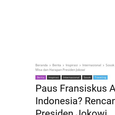
Beranda
Berita
Inspirasi
Internasional
Sosok
Misa dan Harapan Presiden Jokowi
Berita
Inspirasi
Internasional
Sosok
Traveling
Paus Fransiskus 
Indonesia? Renca
Presiden Jokowi