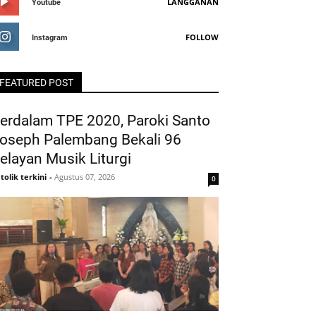
LANGGANAN
Youtube
FOLLOW
Instagram
FEATURED POST
erdalam TPE 2020, Paroki Santo
oseph Palembang Bekali 96
elayan Musik Liturgi
tolik terkini
-
Agustus 07, 2026
0