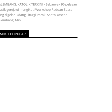
ALEMBANG, KATOLIK TERKINI - Sebanyak 96 pelayan
usik gerejawi mengikuti Workshop Paduan Suara
ng digelar Bidang Liturgi Paroki Santo Yoseph
alembang, Min…
MOST POPULAR