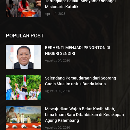
Terungkap: Pelaku Menyamar sebagai
Misionaris Katolik
April 11, 2025
POPULAR POST
BERHENTI MENJADI PENONTON DI
NEGERI SENDIRI
Agustus 04, 2026
Selendang Persaudaraan dari Seorang
Gadis Muslim untuk Bunda Maria
Agustus 04, 2026
Mewujudkan Wajah Belas Kasih Allah,
Lima Imam Baru Ditahbiskan di Keuskupan
Agung Palembang
Agustus 05, 2026