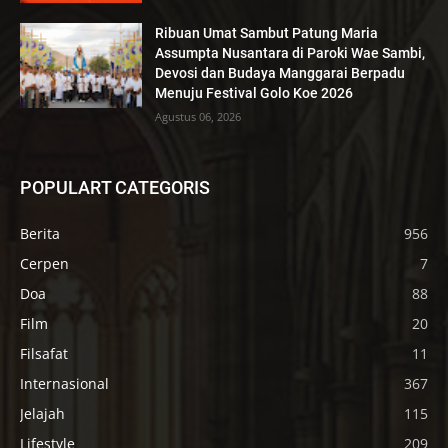
Ribuan Umat Sambut Patung Maria
Assumpta Nusantara di Paroki Wae Sambi,
Devosi dan Budaya Manggarai Berpadu
Menuju Festival Golo Koe 2026
Agustus 06, 2026
POPULART CATEGORIS
Berita
956
Cerpen
7
Doa
88
Film
20
Filsafat
11
Internasional
367
Jelajah
115
Lifestyle
209